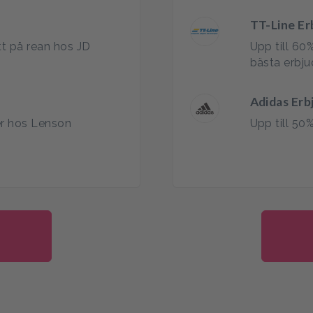
TT-Line E
t på rean hos JD
Upp till 60
bästa erbj
Adidas Er
er hos Lenson
Upp till 50