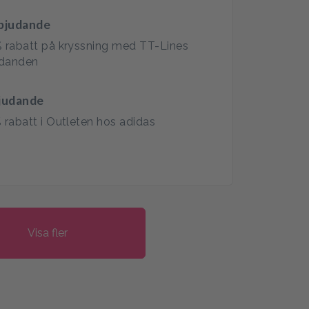
rbjudande
% rabatt på kryssning med TT-Lines
udanden
bjudande
% rabatt i Outleten hos adidas
Visa fler