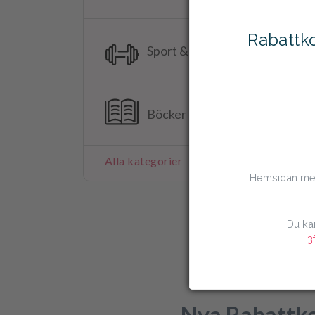
Rabattko
Sport & Träning
Böcker & Tidningar
Alla kategorier
Hemsidan me
Du ka
3
Nya Rabattk