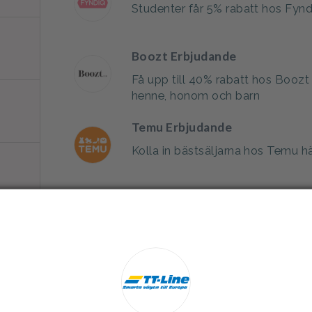
Studenter får 5% rabatt hos Fynd
Boozt Erbjudande
Få upp till 40% rabatt hos Boozt
henne, honom och barn
Temu Erbjudande
Kolla in bästsäljarna hos Temu h
Temu Erbjudande
Få upp till 80% rabatt på mängd
STIGA Erbjudande
REA - Få upp till 50% rabatt hos