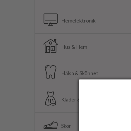
Hemelektronik
Hus & Hem
Hälsa & Skönhet
Kläder & Accessoarer
Skor