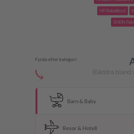
HP Rabattkod
I
SHEIN Rab
A
Fynda efter kategori
⤹
Bläddra bland 
Barn & Baby
Resor & Hotell