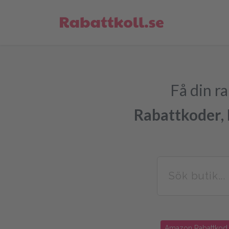
Få din r
Rabattkoder
,
Amazon Rabattkod