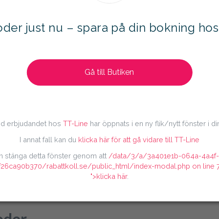
Temu Erbjudande
der just nu – spara på din bokning ho
Kolla in alla aktuella kampanjer
Boozt Erbjudande
Gå till Butiken
Få upp till 40% rabatt på säsong
Allt inom Barn & Baby
d erbjudandet hos
TT-Line
har öppnats i en ny flik/nytt fönster i 
I annat fall kan du
klicka här för att gå vidare till TT-Line
n stänga detta fönster genom att
/data/3/a/3a401e1b-064a-4a4f
f26ca90b370/rabattkoll.se/public_html/index-modal.php on line
">klicka här
.
oder