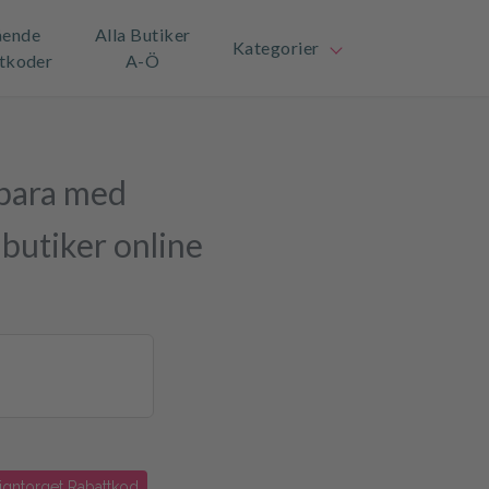
ående
Alla Butiker
Kategorier
tkoder
A-Ö
spara med
l butiker online
igntorget Rabattkod