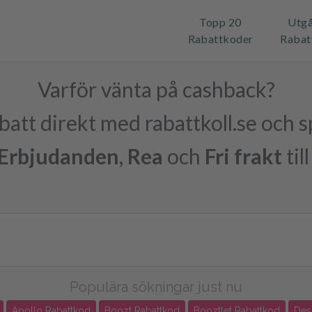
Topp 20
Utg
Rabattkoder
Rabat
Varför vänta på cashback?
abatt direkt med rabattkoll.se och 
Erbjudanden
,
Rea
och
Fri frakt
til
Populära sökningar just nu
Apollo Rabattkod
Boozt Rabattkod
Booztlet Rabattkod
Des