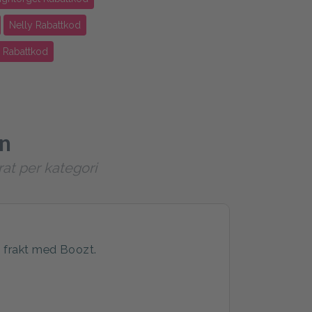
Nelly Rabattkod
 Rabattkod
en
rat per kategori
ri frakt med Boozt.