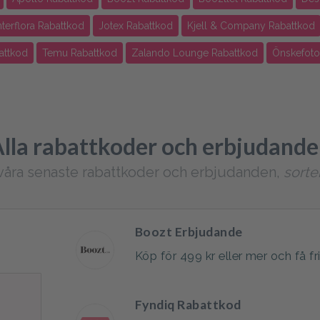
nterflora Rabattkod
Jotex Rabattkod
Kjell & Company Rabattkod
attkod
Temu Rabattkod
Zalando Lounge Rabattkod
Önskefoto
lla rabattkoder och erbjudand
våra senaste rabattkoder och erbjudanden,
sorte
Boozt Erbjudande
Köp för 499 kr eller mer och få f
Fyndiq Rabattkod