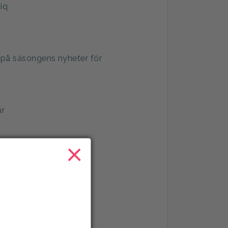
iq
 på säsongens nyheter för
är
×
er av varor hos Temu
 STIGA