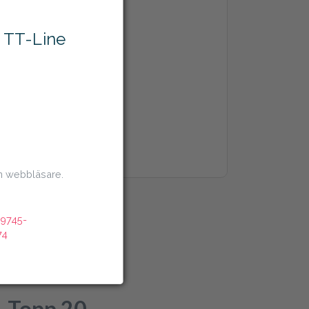
s TT-Line
 hos Temu
ens nyheter
din webbläsare.
-9745-
74
Topp 20