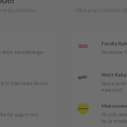
ch erbjudanden
Våra populäraste r
Fyndiq Ra
å Wolt-beställningar
Studenter f
Wolt Raba
få fri frakt med Boozt.
Spara 50 kr
med kod!
Mekonome
dla för 999 kr hos
Få 10% raba
du är med