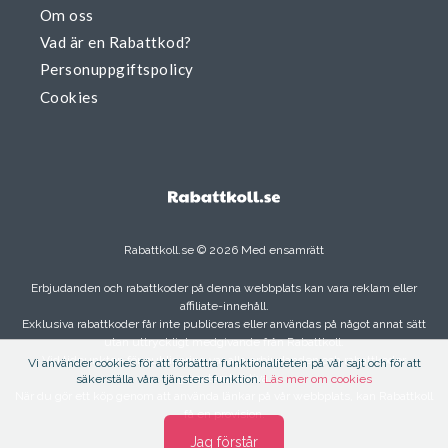
Om oss
Vad är en Rabattkod?
Personuppgiftspolicy
Cookies
Rabattkoll.se © 2026 Med ensamrätt
Erbjudanden och rabattkoder på denna webbplats kan vara reklam eller
affiliate-innehåll.
Exklusiva rabattkoder får inte publiceras eller användas på något annat sätt
utan uttryckligt medgivande från Rabattkoll.
Vid tidpunkten för publicering var alla erbjudanden och rabattkoder
Vi använder cookies för att förbättra funktionaliteten på vår sajt och för att
garanterat aktiva.
säkerställa våra tjänsters funktion.
Läs mer om cookies
När du gör ett köp genom att använda länkar på vår webbplats, kan Rabattkoll
få en provision.
Jag förstår