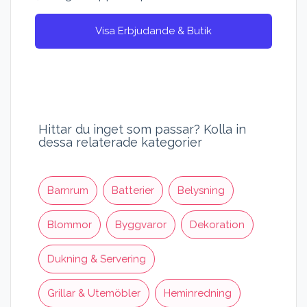
Visa Erbjudande & Butik
Hittar du inget som passar? Kolla in
dessa relaterade kategorier
Barnrum
Batterier
Belysning
Blommor
Byggvaror
Dekoration
Dukning & Servering
Grillar & Utemöbler
Heminredning