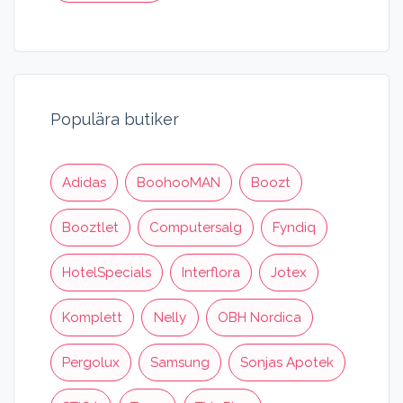
Populära butiker
Adidas
BoohooMAN
Boozt
Booztlet
Computersalg
Fyndiq
HotelSpecials
Interflora
Jotex
Komplett
Nelly
OBH Nordica
Pergolux
Samsung
Sonjas Apotek