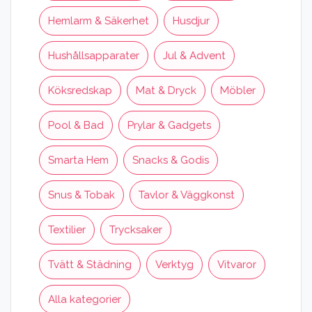
Hemlarm & Säkerhet
Husdjur
Hushållsapparater
Jul & Advent
Köksredskap
Mat & Dryck
Möbler
Pool & Bad
Prylar & Gadgets
Smarta Hem
Snacks & Godis
Snus & Tobak
Tavlor & Väggkonst
Textilier
Trycksaker
Tvätt & Städning
Verktyg
Vitvaror
Alla kategorier