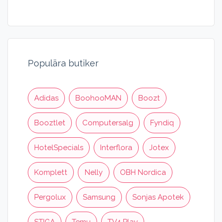
Populära butiker
Adidas
BoohooMAN
Boozt
Booztlet
Computersalg
Fyndiq
HotelSpecials
Interflora
Jotex
Komplett
Nelly
OBH Nordica
Pergolux
Samsung
Sonjas Apotek