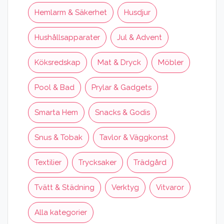
Hemlarm & Säkerhet
Husdjur
Hushållsapparater
Jul & Advent
Köksredskap
Mat & Dryck
Möbler
Pool & Bad
Prylar & Gadgets
Smarta Hem
Snacks & Godis
Snus & Tobak
Tavlor & Väggkonst
Textilier
Trycksaker
Trädgård
Tvätt & Städning
Verktyg
Vitvaror
Alla kategorier