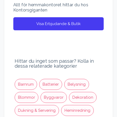
Allt för hemmakontoret hittar du hos
Kontorsgiganten
Visa Erbjudande & Butik
Hittar du inget som passar? Kolla in
dessa relaterade kategorier
Barnrum
Batterier
Belysning
Blommor
Byggvaror
Dekoration
Dukning & Servering
Heminredning