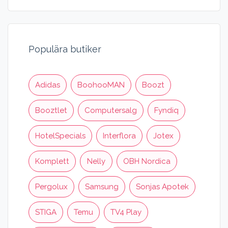
Populära butiker
Adidas
BoohooMAN
Boozt
Booztlet
Computersalg
Fyndiq
HotelSpecials
Interflora
Jotex
Komplett
Nelly
OBH Nordica
Pergolux
Samsung
Sonjas Apotek
STIGA
Temu
TV4 Play