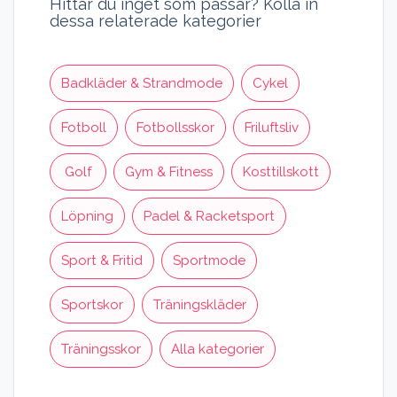
Hittar du inget som passar? Kolla in
dessa relaterade kategorier
Badkläder & Strandmode
Cykel
Fotboll
Fotbollsskor
Friluftsliv
Golf
Gym & Fitness
Kosttillskott
Löpning
Padel & Racketsport
Sport & Fritid
Sportmode
Sportskor
Träningskläder
Träningsskor
Alla kategorier