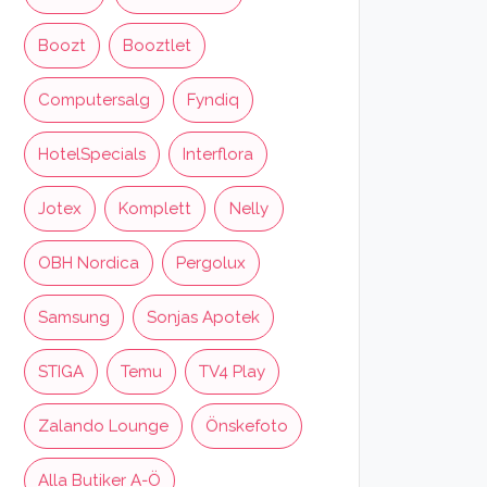
Boozt
Booztlet
Computersalg
Fyndiq
HotelSpecials
Interflora
Jotex
Komplett
Nelly
OBH Nordica
Pergolux
Samsung
Sonjas Apotek
STIGA
Temu
TV4 Play
Zalando Lounge
Önskefoto
Alla Butiker A-Ö