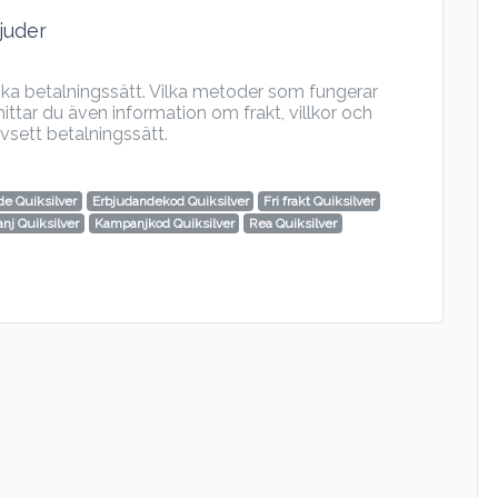
juder
lika betalningssätt. Vilka metoder som fungerar
ittar du även information om frakt, villkor och
vsett betalningssätt.
e Quiksilver
Erbjudandekod Quiksilver
Fri frakt Quiksilver
nj Quiksilver
Kampanjkod Quiksilver
Rea Quiksilver