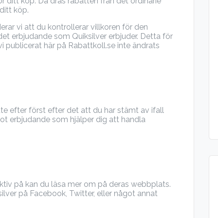
r ditt köp. Då dras rabatten från det ordinarie
itt köp.
 vi att du kontrollerar villkoren för den
det erbjudande som Quiksilver erbjuder. Detta för
i publicerat här på Rabattkoll.se inte ändrats
te efter först efter det att du har stämt av ifall
got erbjudande som hjälper dig att handla
 aktiv på kan du läsa mer om på deras webbplats.
ilver på Facebook, Twitter, eller något annat