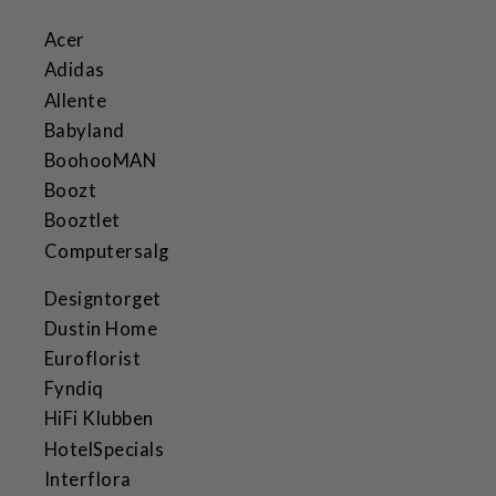
Acer
Adidas
Allente
Babyland
BoohooMAN
Boozt
Booztlet
Computersalg
Designtorget
Dustin Home
Euroflorist
Fyndiq
HiFi Klubben
HotelSpecials
Interflora