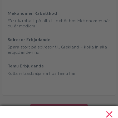
Mekonomen Rabattkod
Få 10% rabatt på alla tillbehör hos Mekonomen när
du är medlem
Solresor Erbjudande
Spara stort på solresor till Grekland – kolla in alla
erbjudanden nu
Temu Erbjudande
Kolla in bästsäljarna hos Temu här
×
Visa fler