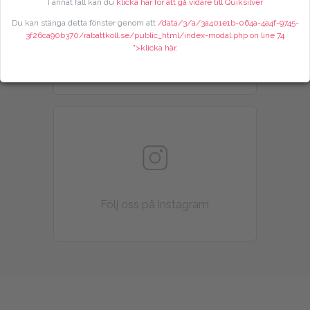
I annat fall kan du
klicka här för att gå vidare till Quiksilver
Du kan stänga detta fönster genom att
/data/3/a/3a401e1b-064a-4a4f-9745-
3f26ca90b370/rabattkoll.se/public_html/index-modal.php on line
74
">klicka här
.
Följ oss på X (twitter)
Följ oss på instagram