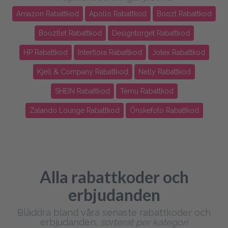
Amazon Rabattkod
Apollo Rabattkod
Boozt Rabattkod
Booztlet Rabattkod
Designtorget Rabattkod
HP Rabattkod
Interflora Rabattkod
Jotex Rabattkod
Kjell & Company Rabattkod
Nelly Rabattkod
SHEIN Rabattkod
Temu Rabattkod
Zalando Lounge Rabattkod
Önskefoto Rabattkod
Alla rabattkoder och
erbjudanden
Bläddra bland våra senaste rabattkoder och
erbjudanden,
sorterat per kategori