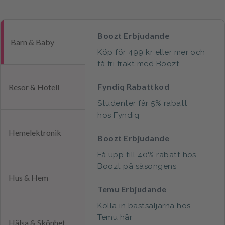
Boozt Erbjudande
Barn & Baby
Köp för 499 kr eller mer och
få fri frakt med Boozt.
Fyndiq Rabattkod
Resor & Hotell
Studenter får 5% rabatt
hos Fyndiq
Hemelektronik
Boozt Erbjudande
Få upp till 40% rabatt hos
Boozt på säsongens
Hus & Hem
nyheter för henne, honom
Temu Erbjudande
och barn
Kolla in bästsäljarna hos
Temu här
Hälsa & Skönhet