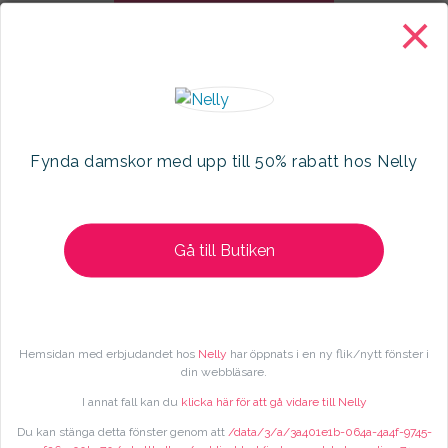
×
Fynda damskor med upp till 50% rabatt hos Nelly
Gå till Butiken
Följ oss på facebook
Hemsidan med erbjudandet hos
Nelly
har öppnats i en ny flik/nytt fönster i
din webbläsare.
I annat fall kan du
klicka här för att gå vidare till Nelly
Du kan stänga detta fönster genom att
/data/3/a/3a401e1b-064a-4a4f-9745-