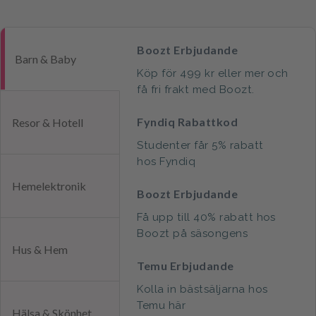
Boozt Erbjudande
Barn & Baby
Köp för 499 kr eller mer och
få fri frakt med Boozt.
Fyndiq Rabattkod
Resor & Hotell
Studenter får 5% rabatt
hos Fyndiq
Hemelektronik
Boozt Erbjudande
Få upp till 40% rabatt hos
Boozt på säsongens
Hus & Hem
nyheter för henne, honom
Temu Erbjudande
och barn
Kolla in bästsäljarna hos
Temu här
Hälsa & Skönhet