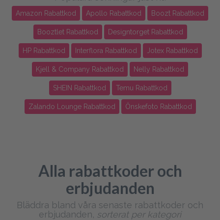
Amazon Rabattkod
Apollo Rabattkod
Boozt Rabattkod
Booztlet Rabattkod
Designtorget Rabattkod
HP Rabattkod
Interflora Rabattkod
Jotex Rabattkod
Kjell & Company Rabattkod
Nelly Rabattkod
SHEIN Rabattkod
Temu Rabattkod
Zalando Lounge Rabattkod
Önskefoto Rabattkod
Alla rabattkoder och
erbjudanden
Bläddra bland våra senaste rabattkoder och
erbjudanden,
sorterat per kategori