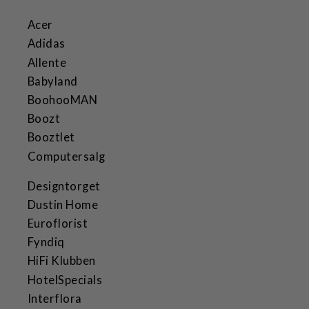
Acer
Adidas
Allente
Babyland
BoohooMAN
Boozt
Booztlet
Computersalg
Designtorget
Dustin Home
Euroflorist
Fyndiq
HiFi Klubben
HotelSpecials
Interflora