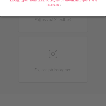
3f26ca90b370/rabattkoll.se/public_html/index-modal.php on line
74
">klicka här
.
Följ oss på X (twitter)
Följ oss på instagram