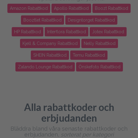
Amazon Rabattkod
Apollo Rabattkod
Boozt Rabattkod
Booztlet Rabattkod
Designtorget Rabattkod
HP Rabattkod
Interflora Rabattkod
Jotex Rabattkod
Kjell & Company Rabattkod
Nelly Rabattkod
SHEIN Rabattkod
Temu Rabattkod
Zalando Lounge Rabattkod
Önskefoto Rabattkod
Alla rabattkoder och
erbjudanden
Bläddra bland våra senaste rabattkoder och
erbjudanden,
sorterat per kategori