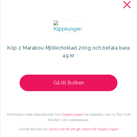
×
Köp 2 Marabou Mjölkchoklad 200g och betala bara
49 kr
Gå till Butiken
Följ oss på facebook
Hemsidan med erbjudandet hos
Klippkungen
har öppnats i en ny flik/nytt
fönster i din webbläsare.
I annat fall kan du
klicka här för att gå vidare till Klippkungen