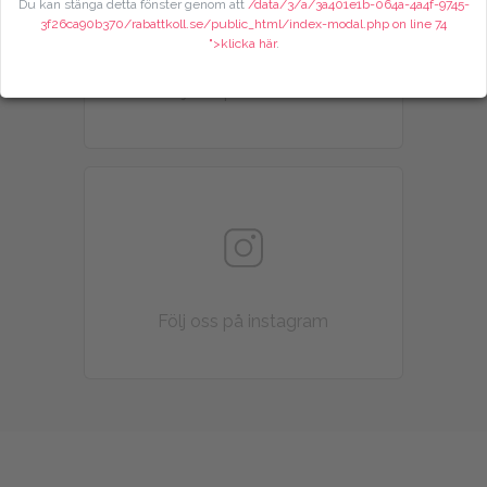
Du kan stänga detta fönster genom att
/data/3/a/3a401e1b-064a-4a4f-9745-
3f26ca90b370/rabattkoll.se/public_html/index-modal.php on line
74
">klicka här
.
Följ oss på X (twitter)
Följ oss på instagram