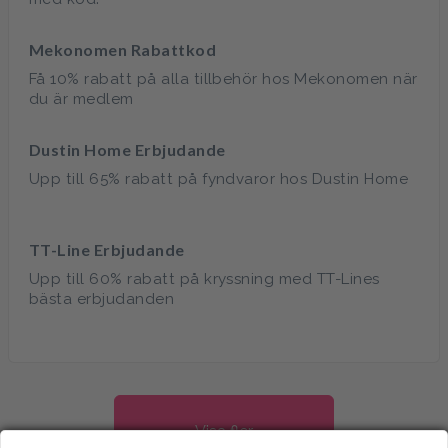
Mekonomen Rabattkod
Få 10% rabatt på alla tillbehör hos Mekonomen när
du är medlem
Dustin Home Erbjudande
Upp till 65% rabatt på fyndvaror hos Dustin Home
TT-Line Erbjudande
Upp till 60% rabatt på kryssning med TT-Lines
bästa erbjudanden
Visa fler