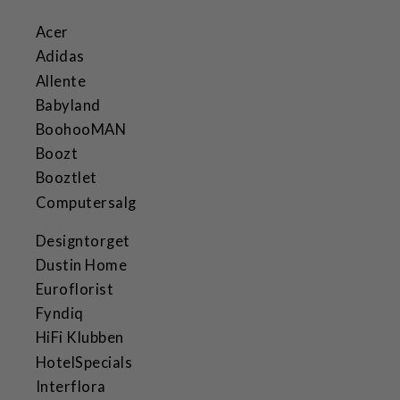
Acer
Adidas
Allente
Babyland
BoohooMAN
Boozt
Booztlet
Computersalg
Designtorget
Dustin Home
Euroflorist
Fyndiq
HiFi Klubben
HotelSpecials
Interflora