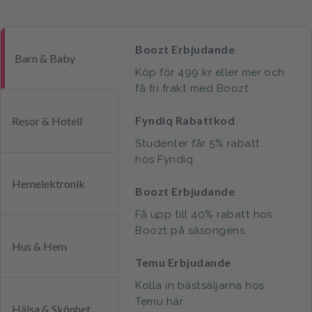
Boozt Erbjudande
Barn & Baby
Köp för 499 kr eller mer och
få fri frakt med Boozt.
Fyndiq Rabattkod
Resor & Hotell
Studenter får 5% rabatt
hos Fyndiq
Hemelektronik
Boozt Erbjudande
Få upp till 40% rabatt hos
Boozt på säsongens
Hus & Hem
nyheter för henne, honom
Temu Erbjudande
och barn
Kolla in bästsäljarna hos
Temu här
Hälsa & Skönhet