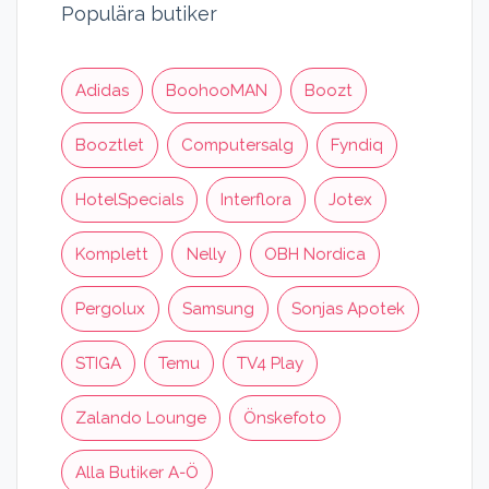
Populära butiker
Adidas
BoohooMAN
Boozt
Booztlet
Computersalg
Fyndiq
HotelSpecials
Interflora
Jotex
Komplett
Nelly
OBH Nordica
Pergolux
Samsung
Sonjas Apotek
STIGA
Temu
TV4 Play
Zalando Lounge
Önskefoto
Alla Butiker A-Ö