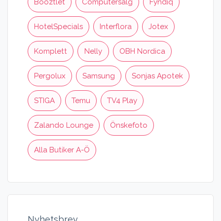
Booztlet
Computersalg
Fyndiq
HotelSpecials
Interflora
Jotex
Komplett
Nelly
OBH Nordica
Pergolux
Samsung
Sonjas Apotek
STIGA
Temu
TV4 Play
Zalando Lounge
Önskefoto
Alla Butiker A-Ö
Nyhetsbrev