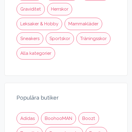
Graviditet
Herrskor
Leksaker & Hobby
Mammakläder
Sneakers
Sportskor
Träningsskor
Alla kategorier
Populära butiker
Adidas
BoohooMAN
Boozt