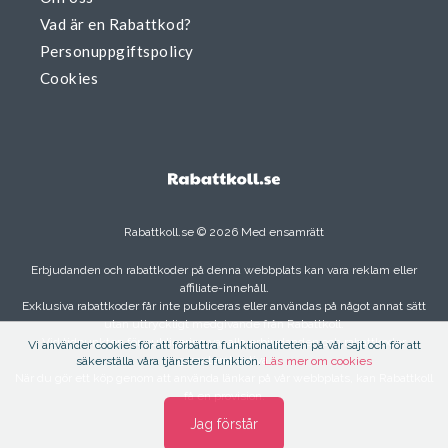
Vad är en Rabattkod?
Personuppgiftspolicy
Cookies
Rabattkoll.se © 2026 Med ensamrätt
Erbjudanden och rabattkoder på denna webbplats kan vara reklam eller
affiliate-innehåll.
Exklusiva rabattkoder får inte publiceras eller användas på något annat sätt
utan uttryckligt medgivande från Rabattkoll.
Vid tidpunkten för publicering var alla erbjudanden och rabattkoder
Vi använder cookies för att förbättra funktionaliteten på vår sajt och för att
garanterat aktiva.
säkerställa våra tjänsters funktion.
Läs mer om cookies
När du gör ett köp genom att använda länkar på vår webbplats, kan Rabattkoll
få en provision.
Jag förstår