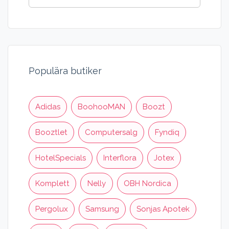
gör din nästa beställning via CrowdFarming
med en rabattkod för att få en prisvärd och
hållbar upplevelse.
Populära butiker
Adidas
BoohooMAN
Boozt
Booztlet
Computersalg
Fyndiq
HotelSpecials
Interflora
Jotex
Komplett
Nelly
OBH Nordica
Pergolux
Samsung
Sonjas Apotek