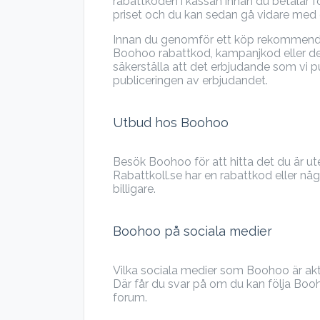
rabattkoden i kassan innan du betalar fö
priset och du kan sedan gå vidare med d
Innan du genomför ett köp rekommenderar
Boohoo rabattkod, kampanjkod eller de
säkerställa att det erbjudande som vi p
publiceringen av erbjudandet.
Utbud hos Boohoo
Besök Boohoo för att hitta det du är ute 
Rabattkoll.se har en rabattkod eller nå
billigare.
Boohoo på sociala medier
Vilka sociala medier som Boohoo är ak
Där får du svar på om du kan följa Boo
forum.