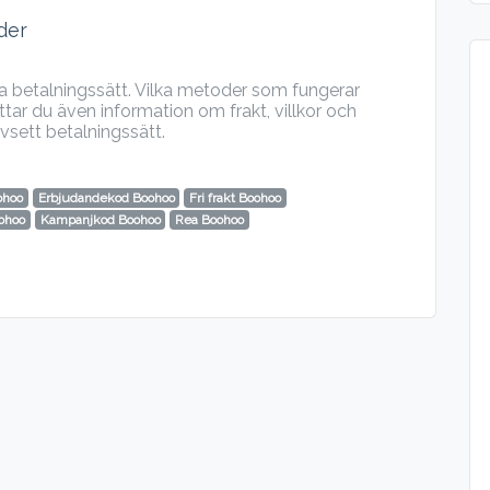
der
ka betalningssätt. Vilka metoder som fungerar
ar du även information om frakt, villkor och
vsett betalningssätt.
ohoo
Erbjudandekod Boohoo
Fri frakt Boohoo
ohoo
Kampanjkod Boohoo
Rea Boohoo