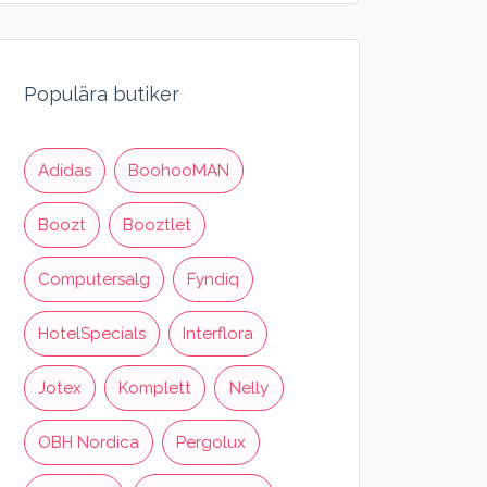
Populära butiker
Adidas
BoohooMAN
Boozt
Booztlet
Computersalg
Fyndiq
HotelSpecials
Interflora
Jotex
Komplett
Nelly
OBH Nordica
Pergolux