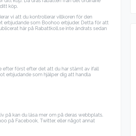
r ditt köp. Då dras rabatten från det ordinarie
itt köp.
 vi att du kontrollerar villkoren för den
t erbjudande som Boohoo erbjuder. Detta för att
ublicerat här på Rabattkoll.se inte ändrats sedan
efter först efter det att du har stämt av ifall
got erbjudande som hjälper dig att handla
tiv på kan du läsa mer om på deras webbplats.
hoo på Facebook, Twitter, eller något annat