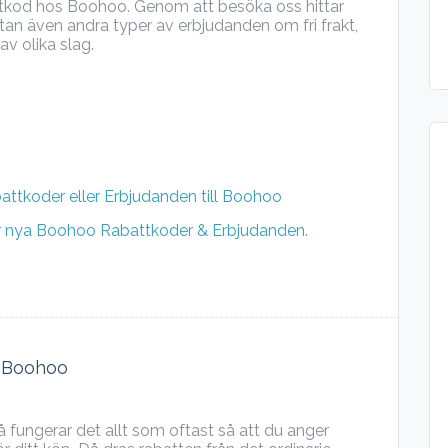
battkod hos Boohoo. Genom att besöka oss hittar
tan även andra typer av erbjudanden om fri frakt,
av olika slag.
battkoder eller Erbjudanden till Boohoo
ör nya Boohoo Rabattkoder & Erbjudanden.
s Boohoo
å fungerar det allt som oftast så att du anger