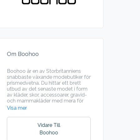
Om Boohoo
Boohoo är en av Storbritanniens
snabbaste växande modebutiker för
prismedvetna. Du hittar ett brett
utbud av det senaste modet i form
av kläder, skor, accessoarer, gravid-
och mammakläder med mera för
dam och herr hos Boohoo.
Visa mer
Vidare Till
Boohoo